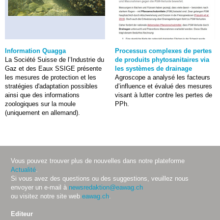
Information Quagga
Processus complexes de pertes
La Société Suisse de l’Industrie du
de produits phytosanitaires via
Gaz et des Eaux SSIGE présente
les systèmes de drainage
les mesures de protection et les
Agroscope a analysé les facteurs
stratégies d'adaptation possibles
d’influence et évalué des mesures
ainsi que des informations
visant à lutter contre les pertes de
zoologiques sur la moule
PPh.
(uniquement en allemand).
Vous pouvez trouver plus de nouvelles dans notre plateforme
Actualité
.
Si vous avez des questions ou des suggestions, veuillez nous
envoyer un e-mail à
newsredaktion@eawag.ch
ou visitez notre site web
eawag.ch
.
Editeur