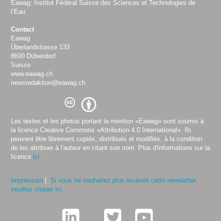
Eawag: Institut Fédéral Suisse des Sciences et Technologies de
l’Eau
Contact
Eawag
Überlandstrasse 133
8600 Dübendorf
Suisse
www.eawag.ch
newsredaktion@eawag.ch
Les textes et les photos portant la mention «Eawag» sont soumis à
la licence Creative Commons «Attribution 4.0 International». Ils
peuvent être librement copiés, distribués et modifiés, à la condition
de les attribuer à l'auteur en citant son nom. Plus d'informations sur la
licence
ici
.
Impressum
|
Si vous ne souhaitez plus recevoir cette newsletter,
veuillez cliquer ici.