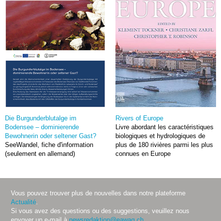
Die Burgunderblutalge im
Rivers of Europe
Bodensee – dominierende
Livre abordant les caractéristiques
Bewohnerin oder seltener Gast?
biologiques et hydrologiques de
SeeWandel, fiche d'information
plus de 180 rivières parmi les plus
(seulement en allemand)
connues en Europe
Vous pouvez trouver plus de nouvelles dans notre plateforme
Actualité
.
Si vous avez des questions ou des suggestions, veuillez nous
envoyer un e-mail à
newsredaktion@eawag.ch