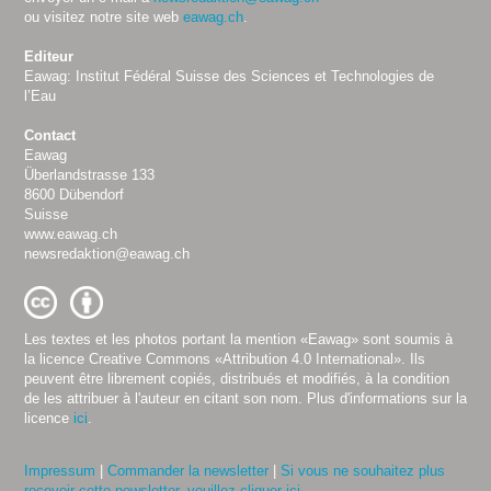
ou visitez notre site web
eawag.ch
.
Editeur
Eawag: Institut Fédéral Suisse des Sciences et Technologies de
l’Eau
Contact
Eawag
Überlandstrasse 133
8600 Dübendorf
Suisse
www.eawag.ch
newsredaktion@eawag.ch
Les textes et les photos portant la mention «Eawag» sont soumis à
la licence Creative Commons «Attribution 4.0 International». Ils
peuvent être librement copiés, distribués et modifiés, à la condition
de les attribuer à l'auteur en citant son nom. Plus d'informations sur la
licence
ici
.
Impressum
|
Commander la newsletter
|
Si vous ne souhaitez plus
recevoir cette newsletter, veuillez cliquer ici.