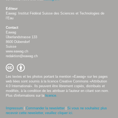
Editeur
Eawag: Institut Fédéral Suisse des Sciences et Technologies de
l’Eau
Contact
Eawag
Überlandstrasse 133
8600 Dübendorf
Suisse
www.eawag.ch
redaktion@eawag.ch
Les textes et les photos portant la mention «Eawag» sur les pages
web liées sont soumis à la licence Creative Commons «Attribution
4.0 International». Ils peuvent être librement copiés, distribués et
modifiés, à la condition de les attribuer à l'auteur en citant son nom.
Plus d'informations sur la
licence.
Impressum
|
Commander la newsletter
|
Si vous ne souhaitez plus
recevoir cette newsletter, veuillez cliquer ici.